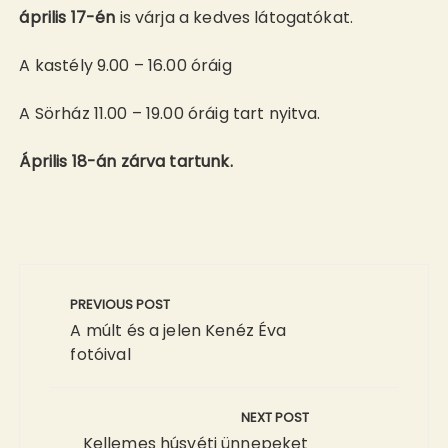
április 17-én
is várja a kedves látogatókat.
A kastély 9.00 – 16.00 óráig
A Sörház 11.00 – 19.00 óráig tart nyitva.
Április 18-án zárva tartunk.
Bejegyzés
navigáció
PREVIOUS POST
A múlt és a jelen Kenéz Éva
fotóival
NEXT POST
Kellemes húsvéti ünnepeket