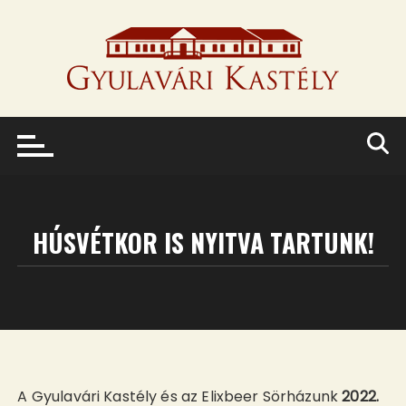
Skip
to
content
HÚSVÉTKOR IS NYITVA TARTUNK!
A Gyulavári Kastély és az Elixbeer Sörházunk
2022.