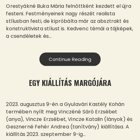
Orestyákné Buka Mária felnőttként kezdett el újra
festeni. Festményeinek nagy részét realista
stílusban festi, de kipróbálta már az absztrakt és
konstruktivista stílust is. Kedvenc témái a tájképek,
a csendéletek és…
Continue Reading
EGY KIÁLLÍTÁS MARGÓJÁRA
2023. augusztus 9-én a Gyulavári Kastély Kohán
termében nyílt meg Vinczéné Sáró Erzsébet
(anya), Vincze Erzsébet, Vincze Katalin (lányok) és
Gesznerné Fehér Andrea (tanítvány) kiállítása. A
kiállítás 2023. szeptember 9-ig…