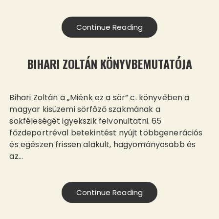
Continue Reading
BIHARI ZOLTÁN KÖNYVBEMUTATÓJA
Bihari Zoltán a „Miénk ez a sör” c. könyvében a
magyar kisüzemi sörfőző szakmának a
sokféleségét igyekszik felvonultatni. 65
főzdeportréval betekintést nyújt többgenerációs
és egészen frissen alakult, hagyományosabb és
az…
Continue Reading