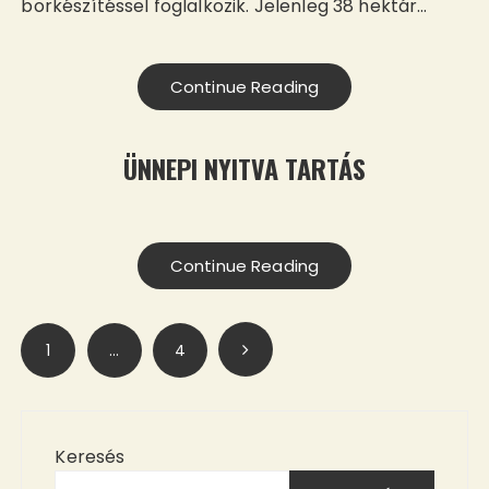
borkészítéssel foglalkozik. Jelenleg 38 hektár…
Continue Reading
ÜNNEPI NYITVA TARTÁS
Continue Reading
Bejegyzések
1
…
4
lapozása
Keresés