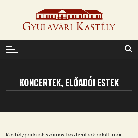
Skip
to
content
KONCERTEK, ELŐADÓI ESTEK
Kastélyparkunk számos fesztiválnak adott már