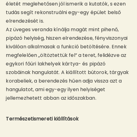
életét meglehetősen jól ismerik a kutatók, s ezen
tudás segít rekonstruálni egy-egy épület belső
elrendezését is.
Az üveges veranda kínálja magát mint pihenő,
pipázó helyiség, hiszen elrendezése, fényviszonyai
kiválóan alkalmasak a funkció betöltésére. Ennek
megfelelően „öltöztettük fel” a teret, felidézve az
egykori főúri lakhelyek kártya- és pipázó
szobáinak hangulatát. A kiállított bútorok, tárgyak
korabeliek, a berendezés hűen adja vissza azt a
hangulatot, ami egy-egy ilyen helyiséget
jellemezhetett abban az időszakban.
Természetismereti kiállítások