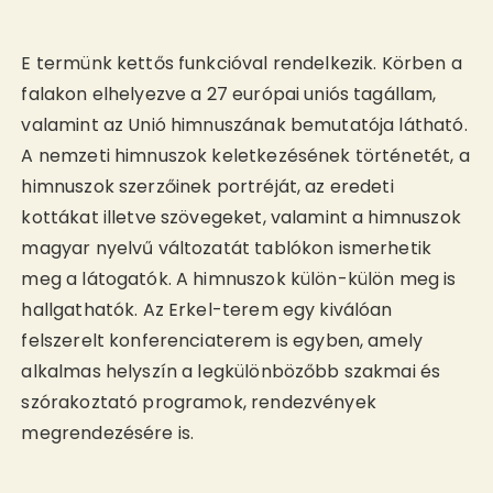
E termünk kettős funkcióval rendelkezik. Körben a
falakon elhelyezve a 27 európai uniós tagállam,
valamint az Unió himnuszának bemutatója látható.
A nemzeti himnuszok keletkezésének történetét, a
himnuszok szerzőinek portréját, az eredeti
kottákat illetve szövegeket, valamint a himnuszok
magyar nyelvű változatát tablókon ismerhetik
meg a látogatók. A himnuszok külön-külön meg is
hallgathatók. Az Erkel-terem egy kiválóan
felszerelt konferenciaterem is egyben, amely
alkalmas helyszín a legkülönbözőbb szakmai és
szórakoztató programok, rendezvények
megrendezésére is.