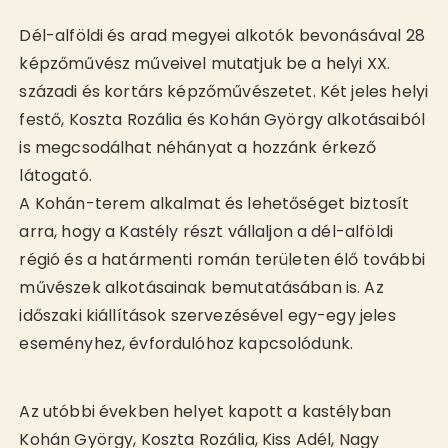
Dél-alföldi és arad megyei alkotók bevonásával 28
képzőművész műveivel mutatjuk be a helyi XX.
századi és kortárs képzőművészetet. Két jeles helyi
festő, Koszta Rozália és Kohán György alkotásaiból
is megcsodálhat néhányat a hozzánk érkező
látogató.
A Kohán-terem alkalmat és lehetőséget biztosít
arra, hogy a Kastély részt vállaljon a dél-alföldi
régió és a határmenti román területen élő további
művészek alkotásainak bemutatásában is. Az
időszaki kiállítások szervezésével egy-egy jeles
eseményhez, évfordulóhoz kapcsolódunk.
Az utóbbi években helyet kapott a kastélyban
Kohán György, Koszta Rozália, Kiss Adél, Nagy