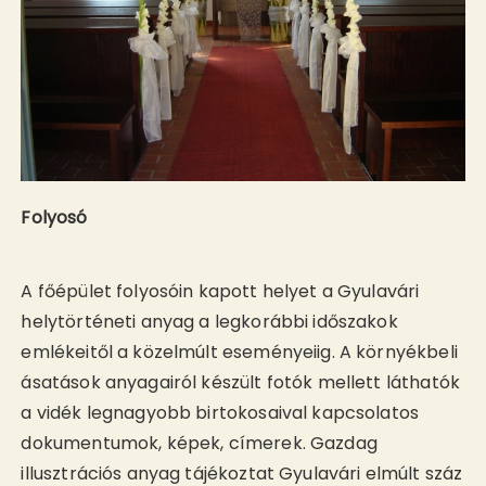
Folyosó
A főépület folyosóin kapott helyet a Gyulavári
helytörténeti anyag a legkorábbi időszakok
emlékeitől a közelmúlt eseményeiig. A környékbeli
ásatások anyagairól készült fotók mellett láthatók
a vidék legnagyobb birtokosaival kapcsolatos
dokumentumok, képek, címerek. Gazdag
illusztrációs anyag tájékoztat Gyulavári elmúlt száz