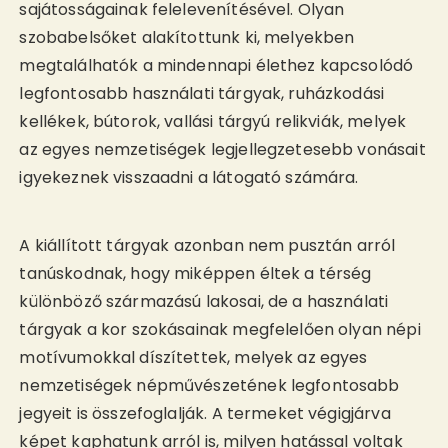
sajátosságainak felelevenítésével. Olyan
szobabelsőket alakítottunk ki, melyekben
megtalálhatók a mindennapi élethez kapcsolódó
legfontosabb használati tárgyak, ruházkodási
kellékek, bútorok, vallási tárgyú relikviák, melyek
az egyes nemzetiségek legjellegzetesebb vonásait
igyekeznek visszaadni a látogató számára.
A kiállított tárgyak azonban nem pusztán arról
tanúskodnak, hogy miképpen éltek a térség
különböző származású lakosai, de a használati
tárgyak a kor szokásainak megfelelően olyan népi
motívumokkal díszítettek, melyek az egyes
nemzetiségek népművészetének legfontosabb
jegyeit is összefoglalják. A termeket végigjárva
képet kaphatunk arról is, milyen hatással voltak