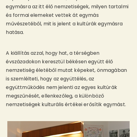
egymásra az itt élő nemzetiségek, milyen tartalmi
és formai elemeket vettek át egymás
művészetéből, mit is jelent a kultúrák egymásra
hatása.
A kiállítás azzal, hogy hat, a térségben
évszázadokon keresztül békésen együtt élő
nemzetiség életéből mutat képeket, önmagában
is szemlélteti, hogy az együttélés, az
együttműködés nem jelenti az egyes kultúrák
megszűnését, ellenkezőleg, a különböző
nemzetiségek kulturális értékei erősítik egymást.