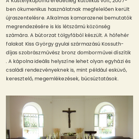
A Kastélykápolna eredetileg katolikus volt, 2007-
ben ökumenikus használatnak megfelelően került
újraszentelésre. Alkalmas kamarazenei bemutatók
megrendezésére is kis létszámú közönség
számára. A bútorzat tölgyfából készült. A hófehér
falakat Kiss György gyulai származású Kossuth-
díjas szobrászművész bronz domborművei díszítik
. A kápolna ideális helyszíne lehet olyan egyházi és
családi rendezvényeknek is, mint például esküvő,
keresztelő, megemlékezések, búcsúztatások.