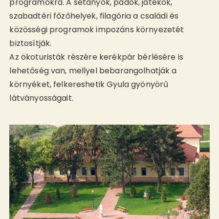
programokra. A sétányok, padok, játékok,
szabadtéri főzőhelyek, filagória a családi és
közösségi programok impozáns környezetét
biztosítják.
Az ökoturisták részére kerékpár bérlésére is
lehetőség van, mellyel bebarangolhatják a
környéket, felkereshetik Gyula gyönyörű
látványosságait.